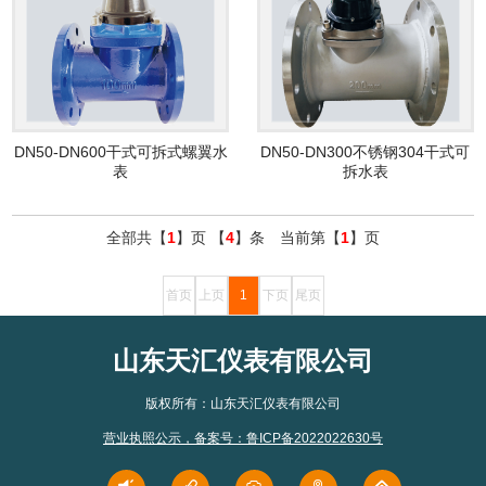
DN50-DN600干式可拆式螺翼水
DN50-DN300不锈钢304干式可
表
拆水表
全部共【
1
】页 【
4
】条 当前第【
1
】页
首页
上页
1
下页
尾页
山东天汇仪表有限公司
版权所有：山东天汇仪表有限公司
营业执照公示
，
备案号：鲁ICP备2022022630号