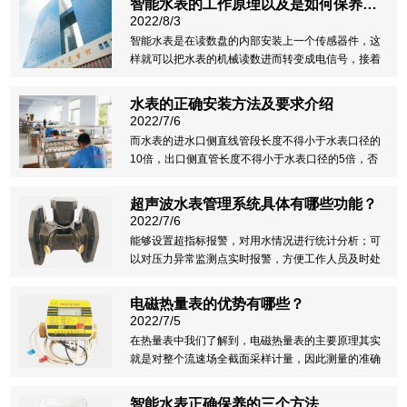
智能水表的工作原理以及是如何保养的？
表常识。
2022/8/3
智能水表是在读数盘的内部安装上一个传感器件，这
样就可以把水表的机械读数进而转变成电信号，接着
智能水表便会进一步的进行数据的采集、传送、及存
储，从而根据居住者的需求，将用水数据显示出来。
水表的正确安装方法及要求介绍
2022/7/6
而水表的进水口侧直线管段长度不得小于水表口径的
10倍，出口侧直管长度不得小于水表口径的5倍，否
则就容易产生激流、涡流，引起水表计量偏差。需要
避免水表安装倾斜，因为会造成叶轮轴与上夹板衬
超声波水表管理系统具体有哪些功能？
套、*与叶轮衬套、齿轮轴与夹板间阻力增大，有时还
2022/7/6
伴有齿轮
能够设置超指标报警，对用水情况进行统计分析；可
以对压力异常监测点实时报警，方便工作人员及时处
理，减少水量漏失。而且系统提供灵活的手段，能随
时定制各类报表，并支持报表中嵌入图表功能；还可
电磁热量表的优势有哪些？
以对用水单位的基础资料进行管理，例如户名、地
2022/7/5
址、用水性质
在热量表中我们了解到，电磁热量表的主要原理其实
就是对整个流速场全截面采样计量，因此测量的准确
度比较高。
智能水表正确保养的三个方法