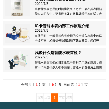
2022/7/5
当智能水表使用的时间比较久了之后，会在其表面沾
染过多的灰尘，要是没有及时将其处理干净的话，容
易让灰尘越积越多，等到灰尘非常结实之后在想要清
洗就非常麻烦了。情况严重的，还有可能直接导致水
IC卡智能水表内部工作原理介绍
表的度数出现错误。
2022/7/5
在使用时，一般是将含有金额的IC卡插入水表中的IC
卡读写器，经微机模块识别和下载金额后，阀门开
启，用户可以正常用水。当用户用水时，水量采集装
置开始对用水量进行采集，并转换成所需的电子信号
浅谈什么是智能水表首检？
供给微机模块进行计量，并在LCD显示模块上显示出
2022/7/5
来
智能水表在我们的日常生活中得到了广泛的应用，但
有一个问题很多人都不清楚，智能水表在使用之前需
要进行首检，那什么是首检呢？为什么要进行首检？
全部共【
1
】页 【
9
】条 当前第【
1
】页
首页
上页
1
下页
尾页